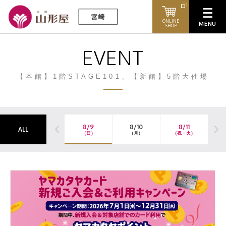
ONLINE
SHOP
EVENT
【本館】1階STAGE101、【新館】5階大催場
8/9
8/10
8/11
ALL
（日）
（月）
（祝・火）