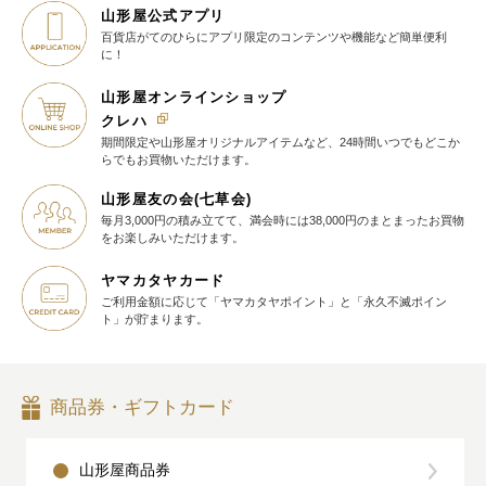
山形屋公式アプリ
百貨店がてのひらに
アプリ限定のコンテンツや機能など
簡単便利
に！
山形屋オンラインショップ
クレハ
期間限定や山形屋オリジナルアイテム
など、24時間いつでもどこか
らでも
お買物いただけます。
山形屋友の会(七草会)
毎月3,000円の積み立てて、満会時には38,000円のまとまったお買物
を
お楽しみいただけます。
ヤマカタヤカード
ご利用金額に応じて
「ヤマカタヤポイント」と
「永久不滅ポイン
ト」が貯まります。
商品券・ギフトカード
山形屋商品券