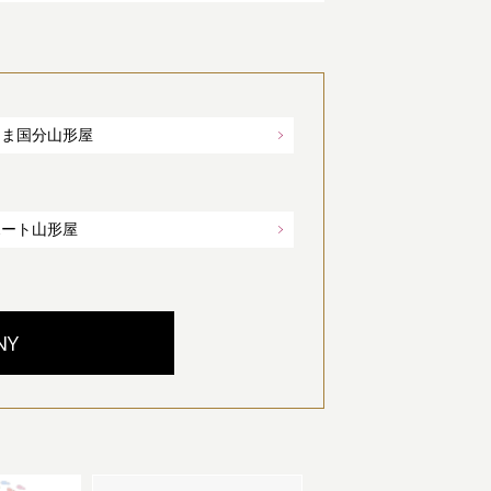
しま国分山形屋
ポート山形屋
NY