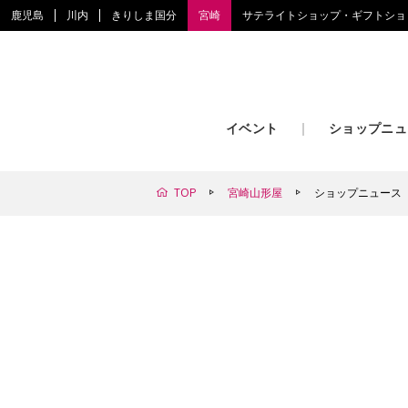
鹿児島
川内
きりしま国分
宮崎
サテライトショップ・ギフトショ
イベント
ショップニュ
TOP
宮崎山形屋
ショップニュース