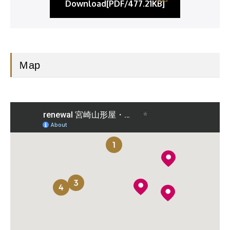
Download[PDF/477.21KB]
Ｍap