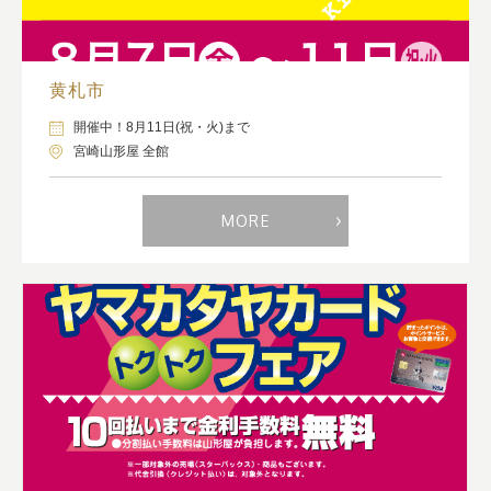
黄札市
開催中！8月11日(祝・火)まで
宮崎山形屋 全館
MORE