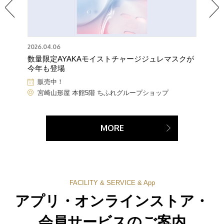
2026.04.06
2026.06.2
数量限定AYAKAモイストチャージジュレマスクが
AYAK
今年も登場
約キャ
イム：午
販売中！
開催中
宮崎山形屋 本館5階 ちふれグループショップ
宮崎
MORE
FACILITY & SERVICE & App
アプリ・オンラインストア・
会員サービスのご案内