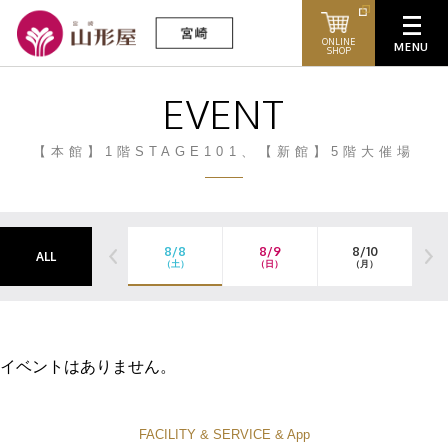
ONLINE
SHOP
EVENT
【本館】1階STAGE101、【新館】5階大催場
8/8
8/9
8/10
ALL
（土）
（日）
（月）
（
イベントはありません。
FACILITY & SERVICE & App