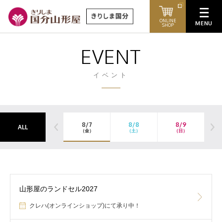
ONLINE
SHOP
EVENT
イベント
8/7
8/8
8/9
ALL
（金）
（土）
（日）
山形屋のランドセル2027
クレハ(オンラインショップ)にて承り中！