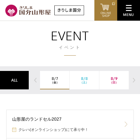
ONLINE
SHOP
EVENT
イベント
8/7
8/8
8/9
ALL
（金）
（土）
（日）
山形屋のランドセル2027
クレハ(オンラインショップ)にて承り中！