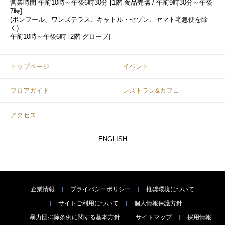
営業時間
午前10時～午後6時30分 [1階 食品売場 / 午前9時30分～午後
7時]
(ボンフール、ワンズテラス、キャトル・セゾン、ヤマト宅急便を除
く)
午前10時～午後6時 [2階 グローブ]
トップページ
イベント
フロアガイド
レストラン&カフェ
アクセス
ENGLISH
企業情報
プライバシーポリシー
推奨環境について
サイトご利用について
個人情報保護方針
暴力団排除条例に関する基本方針
サイトマップ
採用情報