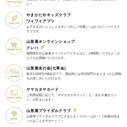
に！
やまかたやキッズクラブ
ワイワイアプリ
お子さまがいらっしゃる方に
うれしい特典いっぱいの
メンバーズク
ラブです。
山形屋オンラインショップ
クレハ
期間限定や山形屋オリジナルアイテム
など、24時間いつでもどこか
らでも
お買物いただけます。
山形屋友の会(七草会)
毎月3,000円の積み立てて、満会時には38,000円のまとまったお買物
を
お楽しみいただけます。
ヤマカタヤカード
ご利用金額に応じて
「ヤマカタヤポイント」と
「永久不滅ポイン
ト」が貯まります。
山形屋ブライダルクラブ
山形屋ブライダルクラブに入ると
おトクがいっぱい！
ご結婚が決ま
ったお二人をサポート！！