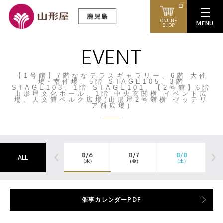
ONLINE
SHOP
EVENT
【1号館】7階ななテラスギャラリー、6階 大催
場･南催場、5階 STAGE105、3階
STAGE103、1階 STAGE101、【2号館】6階
山形屋文化ホール、1階 中央玄関横 イベント広
場、天文館ベルク広場(山形屋2号館横 ゼッテリ
ア前広場)
8/6
8/7
8/8
ALL
（木）
（金）
（土）
催事カレンダーPDF