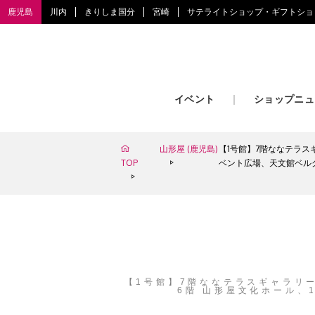
鹿児島
川内
きりしま国分
宮崎
サテライトショップ・ギフトショ
イベント
ショップニュ
山形屋 (鹿児島)
【1号館】7階ななテラスギャ
TOP
ベント広場、天文館ベルク
【1号館】7階ななテラスギャラリー、6
6階 山形屋文化ホール、