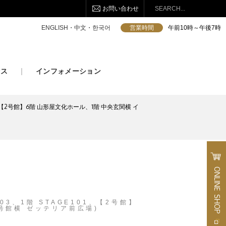
お問い合わせ
検索
ENGLISH・中文・한국어
営業時間
午前10時～午後7時
セス
インフォメーション
01、【2号館】6階 山形屋文化ホール、1階 中央玄関横 イ
ONLINE
SHOP
03、1階 STAGE101、【2号館】
号館横 ゼッテリア前広場)