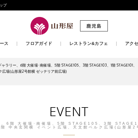
ップ
ース
フロアガイド
レストラン&カフェ
アク
ラリー、6階 大催場･南催場、5階 STAGE105、3階 STAGE103、1階 STAGE1
広場(山形屋2号館横 ゼッテリア前広場)
EVENT
階 大催場･南催場、5階 STAGE105、3階 STAGE1
1階 中央玄関横 イベント広場、天文館ベルク広場(山形屋2