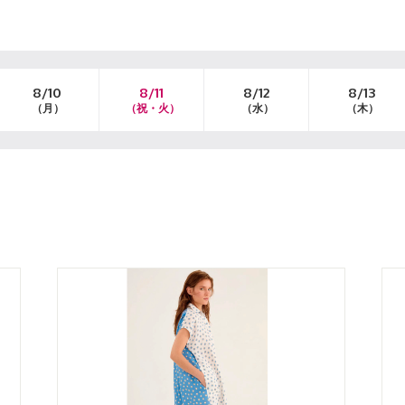
8/10
8/11
8/12
8/13
（月）
（祝・火）
（水）
（木）