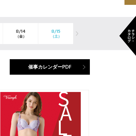
8/14
8/15
8/16
8/17
（金）
（土）
（日）
（月）
催事カレンダーPDF