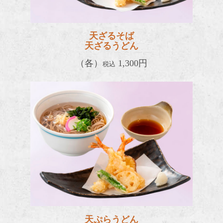
天ざるそば
天ざるうどん
（各）
1,300円
税込
天ぷら
天ぷらうどん