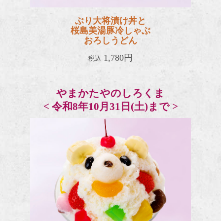
ぶり大将漬け丼と
桜島美湯豚冷しゃぶ
おろしうどん
1,780円
税込
やまかたやのしろくま
< 令和8年10月31日(土)まで >
しろく