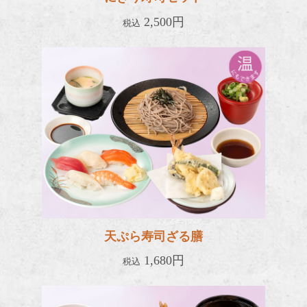
2,500円
税込
天ぷら
天ぷら寿司ざる膳
1,680円
税込
海老天