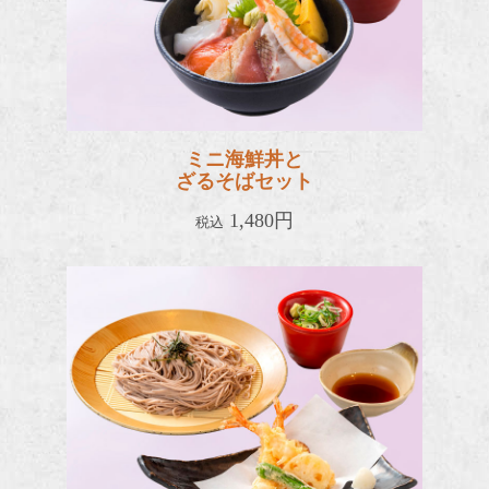
ミニ海鮮丼と
ざるそばセット
1,480円
税込
天ざる