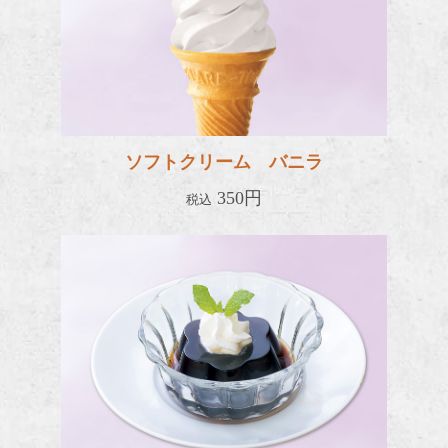
ソフトクリーム バニラ
350円
税込
コーヒ