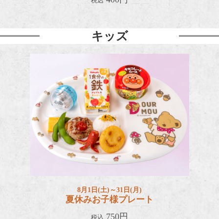
税込
キッズ
夏休み
8月1日(土)～31日(月)
夏休みお子様プレート
750円
税込