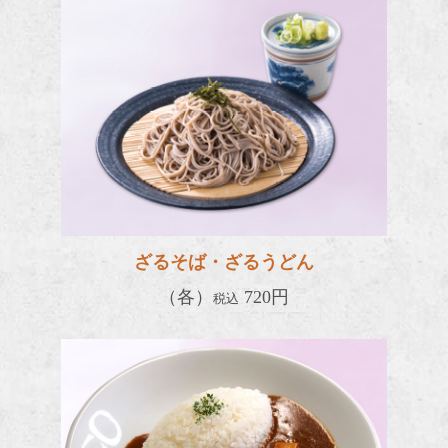
ざるそば・ざるうどん
（各）
720円
税込
ルドー