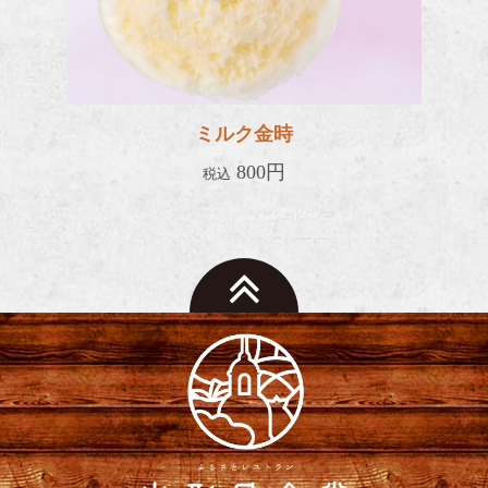
ミルク金時
800円
税込
To
top
of