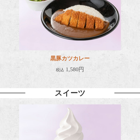
黒豚カツカレー
1,580円
税込
スイーツ
ソフト