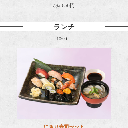
850円
税込
ランチ
10:00～
にぎり
にぎり寿司セット