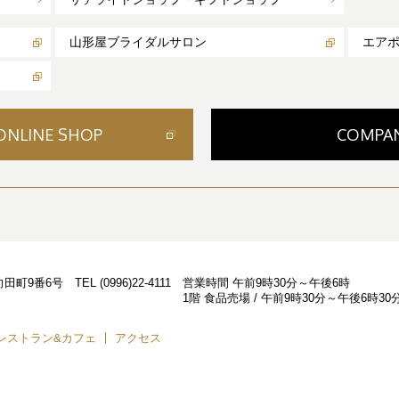
山形屋ブライダルサロン
エア
ONLINE SHOP
COMPA
西向田町9番6号
TEL
(0996)22-4111
営業時間
午前9時30分～午後6時
1階 食品売場 / 午前9時30分～午後6時30
レストラン&カフェ
アクセス