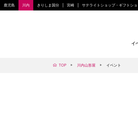
鹿児島
川内
きりしま国分
宮崎
サテライトショップ・ギフトショ
イ
TOP
川内山形屋
イベント