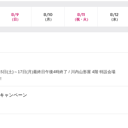
8/9
8/10
8/11
8/12
（日）
（月）
（祝・火）
（水）
(土)～17日(月)最終日午後4時終了 / 川内山形屋 4階 特設会場
！
用キャンペーン