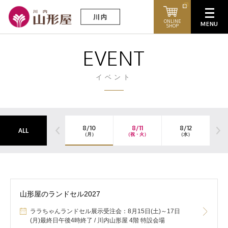
ONLINE
SHOP
EVENT
イベント
8/10
8/11
8/12
ALL
（月）
（祝・火）
（水）
山形屋のランドセル2027
ララちゃんランドセル展示受注会：8月15日(土)～17日
(月)最終日午後4時終了 / 川内山形屋 4階 特設会場