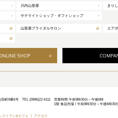
川内山形屋
きり
サテライトショップ・ギフトショップ
山形屋ブライダルサロン
エア
ONLINE SHOP
COMPA
西向田町9番6号
TEL
(0996)22-4111
営業時間
午前9時30分～午後6時
1階 食品売場 / 午前9時30分～午後6時30
レストラン&カフェ
アクセス