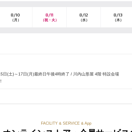
8/10
8/11
8/12
8/13
（月）
（祝・火）
（水）
（木）
(土)～17日(月)最終日午後4時終了 / 川内山形屋 4階 特設会場
！
FACILITY & SERVICE & App