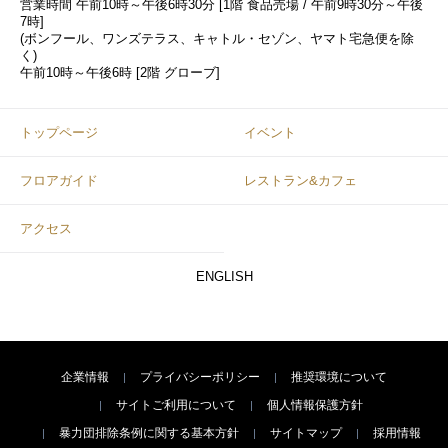
営業時間
午前10時～午後6時30分 [1階 食品売場 / 午前9時30分～午後
7時]
(ボンフール、ワンズテラス、キャトル・セゾン、ヤマト宅急便を除
く)
午前10時～午後6時 [2階 グローブ]
トップページ
イベント
フロアガイド
レストラン&カフェ
アクセス
ENGLISH
企業情報
プライバシーポリシー
推奨環境について
サイトご利用について
個人情報保護方針
暴力団排除条例に関する基本方針
サイトマップ
採用情報