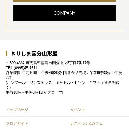
COMPANY
きりしま国分山形屋
〒899-4332 鹿児島県霧島市国分中央3丁目7番17号
TEL
(0995)45-1511
営業時間
午前10時～午後6時30分 [1階 食品売場 / 午前9時30分～午後
7時]
(ボンフール、ワンズテラス、キャトル・セゾン、ヤマト宅急便を除
く)
午前10時～午後6時 [2階 グローブ]
トップページ
イベント
フロアガイド
レストラン&カフェ