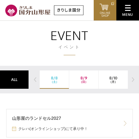
ONLINE
SHOP
EVENT
イベント
8/8
8/9
8/10
ALL
（土）
（日）
（月）
（
山形屋のランドセル2027
クレハ(オンラインショップ)にて承り中！