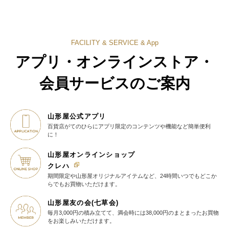
FACILITY & SERVICE & App
アプリ・オンラインストア・
会員サービスのご案内
山形屋公式アプリ
百貨店がてのひらに
アプリ限定のコンテンツや機能など
簡単便利
に！
山形屋オンラインショップ
クレハ
期間限定や山形屋オリジナルアイテム
など、24時間いつでもどこか
らでも
お買物いただけます。
山形屋友の会(七草会)
毎月3,000円の積み立てて、満会時には38,000円のまとまったお買物
を
お楽しみいただけます。