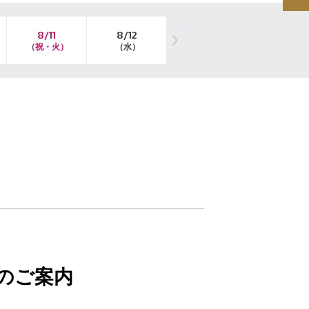
8/11
8/12
8/13
8/14
（祝・火）
（水）
（木）
（金）
のご案内