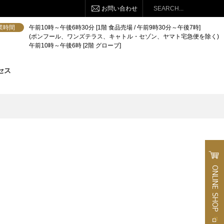
お問い合わせ
検索
業時間
午前10時～午後6時30分 [1階 食品売場 / 午前9時30分～午後7時]
(ボンフール、ワンズテラス、キャトル・セゾン、ヤマト宅急便を除く)
午前10時～午後6時 [2階 グローブ]
セス
ONLINE
SHOP