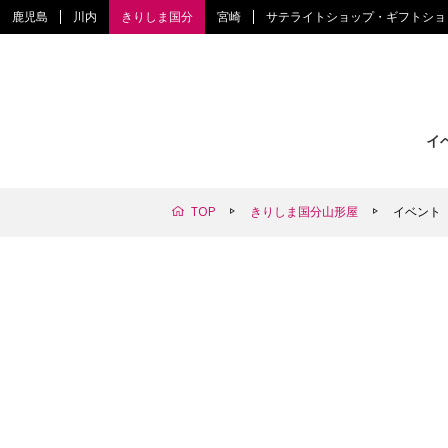
鹿児島
川内
きりしま国分
宮崎
サテライトショップ・ギフトショ
イ
TOP
きりしま国分山形屋
イベント