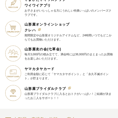
ワイワイアプリ
お子さまがいらっしゃる方に
うれしい特典いっぱいの
メンバーズク
ラブです。
山形屋オンラインショップ
クレハ
期間限定や山形屋オリジナルアイテム
など、24時間いつでもどこか
らでも
お買物いただけます。
山形屋友の会(七草会)
毎月3,000円の積み立てて、満会時には38,000円のまとまったお買物
を
お楽しみいただけます。
ヤマカタヤカード
ご利用金額に応じて
「ヤマカタヤポイント」と
「永久不滅ポイン
ト」が貯まります。
山形屋ブライダルクラブ
山形屋ブライダルクラブに入ると
おトクがいっぱい！
ご結婚が決ま
ったお二人をサポート！！