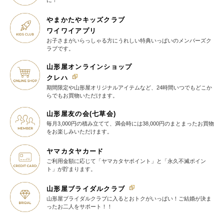
に！
やまかたやキッズクラブ
ワイワイアプリ
お子さまがいらっしゃる方に
うれしい特典いっぱいの
メンバーズク
ラブです。
山形屋オンラインショップ
クレハ
期間限定や山形屋オリジナルアイテム
など、24時間いつでもどこか
らでも
お買物いただけます。
山形屋友の会(七草会)
毎月3,000円の積み立てて、満会時には38,000円のまとまったお買物
を
お楽しみいただけます。
ヤマカタヤカード
ご利用金額に応じて
「ヤマカタヤポイント」と
「永久不滅ポイン
ト」が貯まります。
山形屋ブライダルクラブ
山形屋ブライダルクラブに入ると
おトクがいっぱい！
ご結婚が決ま
ったお二人をサポート！！