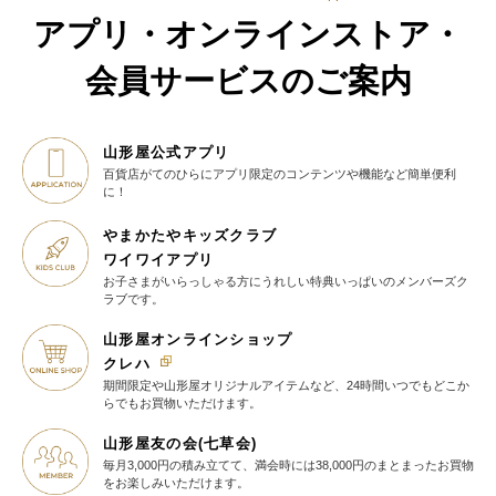
アプリ・オンラインストア・
会員サービスのご案内
山形屋公式アプリ
百貨店がてのひらに
アプリ限定のコンテンツや機能など
簡単便利
に！
やまかたやキッズクラブ
ワイワイアプリ
お子さまがいらっしゃる方に
うれしい特典いっぱいの
メンバーズク
ラブです。
山形屋オンラインショップ
クレハ
期間限定や山形屋オリジナルアイテム
など、24時間いつでもどこか
らでも
お買物いただけます。
山形屋友の会(七草会)
毎月3,000円の積み立てて、満会時には38,000円のまとまったお買物
を
お楽しみいただけます。