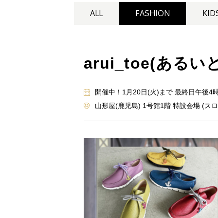
ALL
FASHION
KID
arui_toe(あ
開催中！1月20日(火)まで 最終日午後4
山形屋(鹿児島) 1号館1階 特設会場 (ス