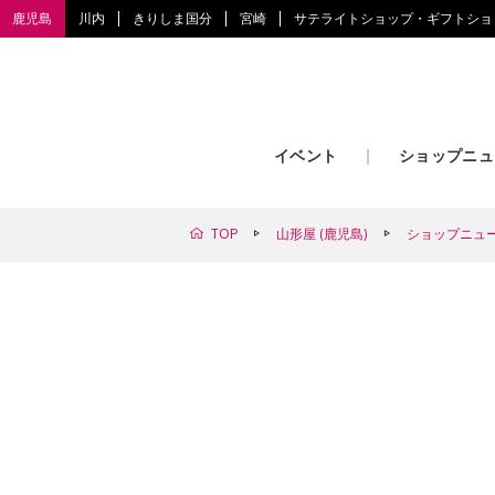
鹿児島
川内
きりしま国分
宮崎
サテライトショップ・ギフトショ
イベント
ショップニュ
TOP
山形屋 (鹿児島)
ショップニュ