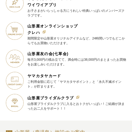
ワイワイアプリ
お子さまがいらっしゃる方に
うれしい特典いっぱいの
メンバーズク
ラブです。
山形屋オンラインショップ
クレハ
期間限定や山形屋オリジナルアイテム
など、24時間いつでもどこか
らでも
お買物いただけます。
山形屋友の会(七草会)
毎月3,000円の積み立てて、満会時には38,000円のまとまったお買物
を
お楽しみいただけます。
ヤマカタヤカード
ご利用金額に応じて
「ヤマカタヤポイント」と
「永久不滅ポイン
ト」が貯まります。
山形屋ブライダルクラブ
山形屋ブライダルクラブに入ると
おトクがいっぱい！
ご結婚が決ま
ったお二人をサポート！！