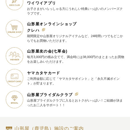
ワイワイアプリ
お子さまがいらっしゃる方に
うれしい特典いっぱいの
メンバーズク
ラブです。
山形屋オンラインショップ
クレハ
期間限定や山形屋オリジナルアイテム
など、24時間いつでもどこか
らでも
お買物いただけます。
山形屋友の会(七草会)
毎月3,000円の積み立てて、満会時には38,000円のまとまったお買物
を
お楽しみいただけます。
ヤマカタヤカード
ご利用金額に応じて
「ヤマカタヤポイント」と
「永久不滅ポイン
ト」が貯まります。
山形屋ブライダルクラブ
山形屋ブライダルクラブに入ると
おトクがいっぱい！
ご結婚が決ま
ったお二人をサポート！！
山形屋（鹿児島）施設のご案内