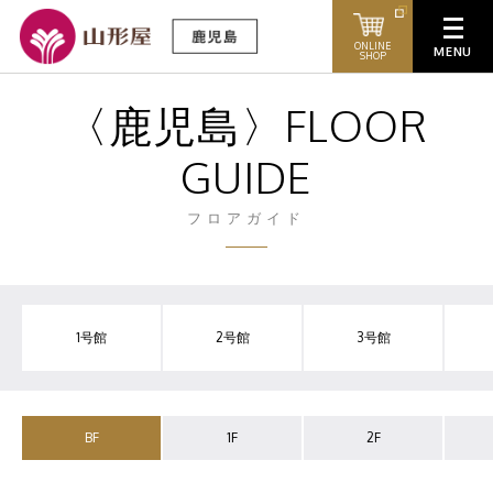
ONLINE
SHOP
〈鹿児島〉FLOOR
GUIDE
フロアガイド
1号館
2号館
3号館
BF
1F
2F