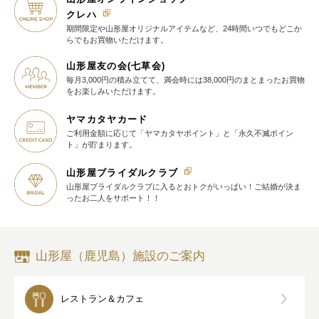
クレハ
期間限定や山形屋オリジナルアイテム
など、24時間いつでもどこか
らでも
お買物いただけます。
山形屋友の会(七草会)
毎月3,000円の積み立てて、満会時には38,000円のまとまったお買物
を
お楽しみいただけます。
ヤマカタヤカード
ご利用金額に応じて
「ヤマカタヤポイント」と
「永久不滅ポイン
ト」が貯まります。
山形屋ブライダルクラブ
山形屋ブライダルクラブに入ると
おトクがいっぱい！
ご結婚が決ま
ったお二人をサポート！！
山形屋（鹿児島）施設のご案内
レストラン＆カフェ