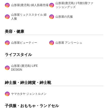
山形屋(鹿児島) 1号館1階ファ
山形屋(鹿児島) 婦人肌着売場
ッショングッズ
山形屋リュクススタイル 婦
山形屋の呉服
人服
美容・健康
山形屋ビューティー
山形屋 アンリーシュ
ライフスタイル
山形屋 (鹿児島) LIFE
DESIGN
紳士服・紳士雑貨・紳士靴
ヤマカタヤ ジェントルメン
子供服・おもちゃ・ランドセル