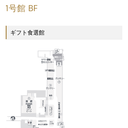
1号館 BF
ギフト食選館