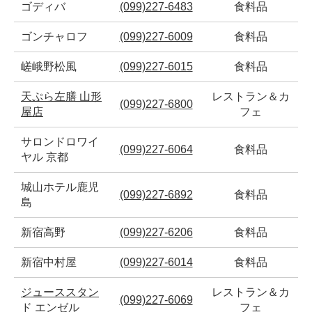
ゴディバ
(099)227-6483
食料品
ゴンチャロフ
(099)227-6009
食料品
嵯峨野松風
(099)227-6015
食料品
天ぷら左膳 山形
レストラン＆カ
(099)227-6800
屋店
フェ
サロンドロワイ
(099)227-6064
食料品
ヤル 京都
城山ホテル鹿児
(099)227-6892
食料品
島
新宿高野
(099)227-6206
食料品
新宿中村屋
(099)227-6014
食料品
ジューススタン
レストラン＆カ
(099)227-6069
ド エンゼル
フェ