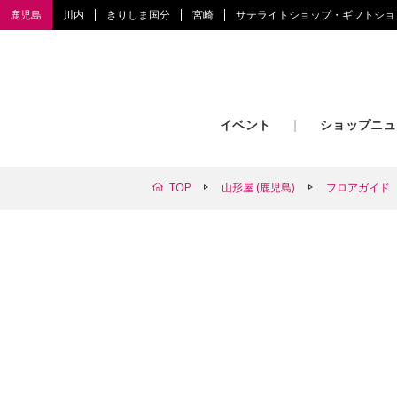
鹿児島
川内
きりしま国分
宮崎
サテライトショップ・ギフトショ
イベント
ショップニュ
TOP
山形屋 (鹿児島)
フロアガイド