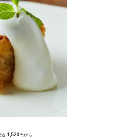
1,520
 税込
円から