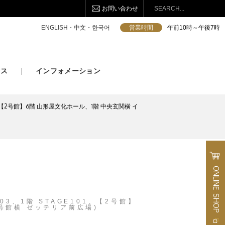
お問い合わせ
検索
ENGLISH・中文・한국어
営業時間
午前10時～午後7時
セス
インフォメーション
01、【2号館】6階 山形屋文化ホール、1階 中央玄関横 イ
ONLINE
SHOP
03、1階 STAGE101、【2号館】
号館横 ゼッテリア前広場)