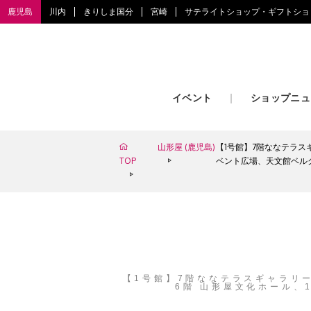
鹿児島
川内
きりしま国分
宮崎
サテライトショップ・ギフトショ
イベント
ショップニュ
山形屋 (鹿児島)
【1号館】7階ななテラスギャ
TOP
ベント広場、天文館ベルク
【1号館】7階ななテラスギャラリー、6
6階 山形屋文化ホール、