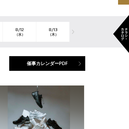
8/12
8/13
8/14
8/15
（水）
（木）
（金）
（土）
催事カレンダーPDF