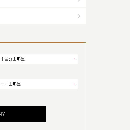
しま国分山形屋
ポート山形屋
NY