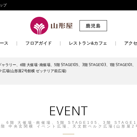
ップ
ース
フロアガイド
レストラン&カフェ
アク
ラリー、6階 大催場･南催場、5階 STAGE105、3階 STAGE103、1階 STAGE1
広場(山形屋2号館横 ゼッテリア前広場)
EVENT
階 大催場･南催場、5階 STAGE105、3階 STAGE1
1階 中央玄関横 イベント広場、天文館ベルク広場(山形屋2