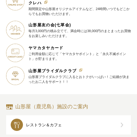
クレハ
期間限定や山形屋オリジナルアイテム
など、24時間いつでもどこか
らでも
お買物いただけます。
山形屋友の会(七草会)
毎月3,000円の積み立てて、満会時には38,000円のまとまったお買物
を
お楽しみいただけます。
ヤマカタヤカード
ご利用金額に応じて
「ヤマカタヤポイント」と
「永久不滅ポイン
ト」が貯まります。
山形屋ブライダルクラブ
山形屋ブライダルクラブに入ると
おトクがいっぱい！
ご結婚が決ま
ったお二人をサポート！！
山形屋（鹿児島）施設のご案内
レストラン＆カフェ