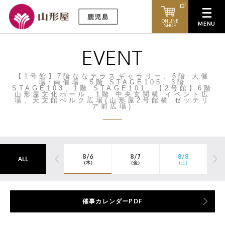
ONLINE
SHOP
EVENT
【1号館】7階ななテラスギャラリー、6階 大催
場･南催場、5階 STAGE105、3階
STAGE103、1階 STAGE101、【2号館】6階
山形屋文化ホール、1階 中央玄関横 イベント広
場、天文館ベルク広場(山形屋2号館横 ゼッテリ
ア前広場)
8/6
8/7
8/8
ALL
（木）
（金）
（土）
催事カレンダーPDF