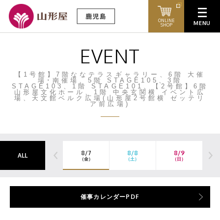
ONLINE
SHOP
EVENT
【1号館】7階ななテラスギャラリー、6階 大催
場･南催場、5階 STAGE105、3階
STAGE103、1階 STAGE101、【2号館】6階
山形屋文化ホール、1階 中央玄関横 イベント広
場、天文館ベルク広場(山形屋2号館横 ゼッテリ
ア前広場)
8/7
8/8
8/9
ALL
（金）
（土）
（日）
催事カレンダーPDF