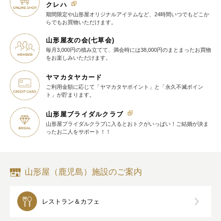
クレハ
期間限定や山形屋オリジナルアイテム
など、24時間いつでもどこか
らでも
お買物いただけます。
山形屋友の会(七草会)
毎月3,000円の積み立てて、満会時には38,000円のまとまったお買物
を
お楽しみいただけます。
ヤマカタヤカード
ご利用金額に応じて
「ヤマカタヤポイント」と
「永久不滅ポイン
ト」が貯まります。
山形屋ブライダルクラブ
山形屋ブライダルクラブに入ると
おトクがいっぱい！
ご結婚が決ま
ったお二人をサポート！！
山形屋（鹿児島）施設のご案内
レストラン＆カフェ