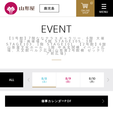
ONLINE
SHOP
EVENT
【1号館】7階ななテラスギャラリー、6階 大催
場･南催場、5階 STAGE105、3階
STAGE103、1階 STAGE101、【2号館】6階
山形屋文化ホール、1階 中央玄関横 イベント広
場、天文館ベルク広場(山形屋2号館横 ゼッテリ
ア前広場)
8/8
8/9
8/10
ALL
（土）
（日）
（月）
（
催事カレンダーPDF