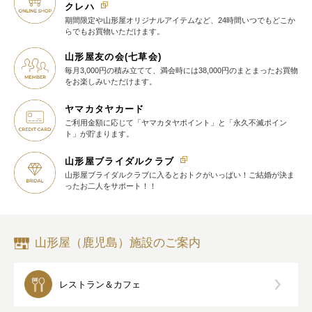
クレハ
期間限定や山形屋オリジナルアイテム
など、24時間いつでもどこか
らでも
お買物いただけます。
山形屋友の会(七草会)
毎月3,000円の積み立てて、満会時には38,000円のまとまったお買物
を
お楽しみいただけます。
ヤマカタヤカード
ご利用金額に応じて
「ヤマカタヤポイント」と
「永久不滅ポイン
ト」が貯まります。
山形屋ブライダルクラブ
山形屋ブライダルクラブに入ると
おトクがいっぱい！
ご結婚が決ま
ったお二人をサポート！！
山形屋（鹿児島）施設のご案内
レストラン＆カフェ