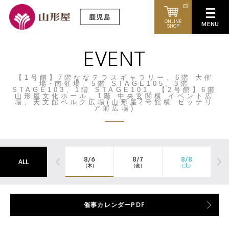
ONLINE
SHOP
EVENT
【1号館】7階ななテラスギャラリー、6階 大催
場･南催場、5階 STAGE105、3階
STAGE103、1階 STAGE101、【2号館】6階
山形屋文化ホール、1階 中央玄関横 イベント広
場、天文館ベルク広場(山形屋2号館横 ゼッテリ
ア前広場)
8/6
8/7
8/8
ALL
（木）
（金）
（土）
催事カレンダーPDF