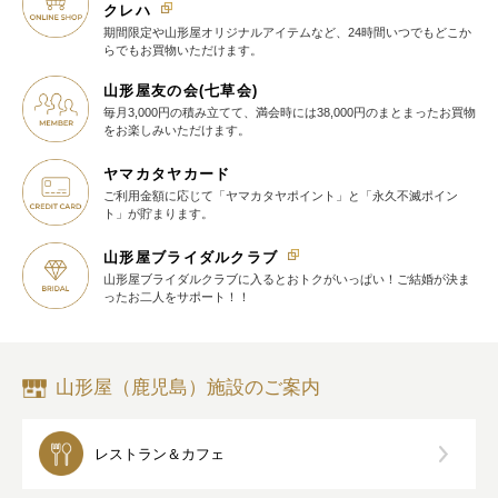
クレハ
期間限定や山形屋オリジナルアイテム
など、24時間いつでもどこか
らでも
お買物いただけます。
山形屋友の会(七草会)
毎月3,000円の積み立てて、満会時には38,000円のまとまったお買物
を
お楽しみいただけます。
ヤマカタヤカード
ご利用金額に応じて
「ヤマカタヤポイント」と
「永久不滅ポイン
ト」が貯まります。
山形屋ブライダルクラブ
山形屋ブライダルクラブに入ると
おトクがいっぱい！
ご結婚が決ま
ったお二人をサポート！！
山形屋（鹿児島）施設のご案内
レストラン＆カフェ