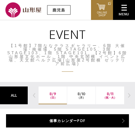
ONLINE
SHOP
EVENT
【1号館】7階ななテラスギャラリー、6階 大催
場･南催場、5階 STAGE105、3階
STAGE103、1階 STAGE101、【2号館】6階
山形屋文化ホール、1階 中央玄関横 イベント広
場、天文館ベルク広場(山形屋2号館横 ゼッテリ
ア前広場)
8/9
8/10
8/11
ALL
（日）
（月）
（祝・火）
催事カレンダーPDF