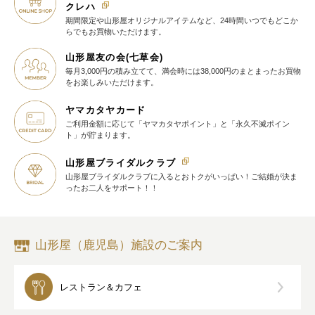
クレハ
期間限定や山形屋オリジナルアイテム
など、24時間いつでもどこか
らでも
お買物いただけます。
山形屋友の会(七草会)
毎月3,000円の積み立てて、満会時には38,000円のまとまったお買物
を
お楽しみいただけます。
ヤマカタヤカード
ご利用金額に応じて
「ヤマカタヤポイント」と
「永久不滅ポイン
ト」が貯まります。
山形屋ブライダルクラブ
山形屋ブライダルクラブに入ると
おトクがいっぱい！
ご結婚が決ま
ったお二人をサポート！！
山形屋（鹿児島）施設のご案内
レストラン＆カフェ