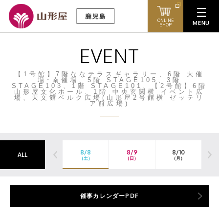
ONLINE
SHOP
EVENT
【1号館】7階ななテラスギャラリー、6階 大催
場･南催場、5階 STAGE105、3階
STAGE103、1階 STAGE101、【2号館】6階
山形屋文化ホール、1階 中央玄関横 イベント広
場、天文館ベルク広場(山形屋2号館横 ゼッテリ
ア前広場)
8/8
8/9
8/10
ALL
（土）
（日）
（月）
（
催事カレンダーPDF