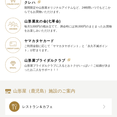
クレハ
期間限定や山形屋オリジナルアイテム
など、24時間いつでもどこか
らでも
お買物いただけます。
山形屋友の会(七草会)
毎月3,000円の積み立てて、満会時には38,000円のまとまったお買物
を
お楽しみいただけます。
ヤマカタヤカード
ご利用金額に応じて
「ヤマカタヤポイント」と
「永久不滅ポイン
ト」が貯まります。
山形屋ブライダルクラブ
山形屋ブライダルクラブに入ると
おトクがいっぱい！
ご結婚が決ま
ったお二人をサポート！！
山形屋（鹿児島）施設のご案内
レストラン＆カフェ