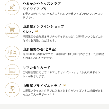
やまかたやキッズクラブ
ワイワイアプリ
お子さまがいらっしゃる方に
うれしい特典いっぱいの
メンバーズク
ラブです。
山形屋オンラインショップ
クレハ
期間限定や山形屋オリジナルアイテム
など、24時間いつでもどこか
らでも
お買物いただけます。
山形屋友の会(七草会)
毎月3,000円の積み立てて、満会時には38,000円のまとまったお買物
を
お楽しみいただけます。
ヤマカタヤカード
ご利用金額に応じて
「ヤマカタヤポイント」と
「永久不滅ポイン
ト」が貯まります。
山形屋ブライダルクラブ
山形屋ブライダルクラブに入ると
おトクがいっぱい！
ご結婚が決ま
ったお二人をサポート！！